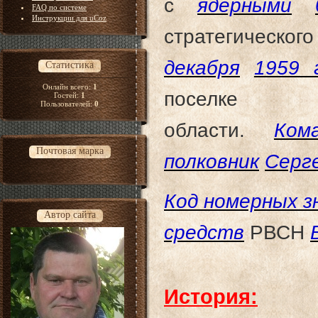
с
ядерными
FAQ по системе
Инструкции для uCoz
стратегическ
декабря
1959 
Статистика
Онлайн всего:
1
посел
Гостей:
1
Пользователей:
0
области.
Ком
Почтовая марка
полковник
Серг
Код номерных з
Автор сайта
средств
РВСН
История: