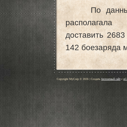
По данным
располагала
доставить 2683
142 боезаряда м
Copyright MyCorp © 2026
|
Создать
бесплатный сайт
с
uC