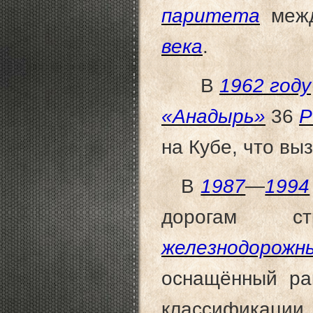
паритета
меж
века
.
В
1962 году
«Анадырь»
36
Р
на Кубе, что вы
В
1987
—
1994
дорогам с
железнодор
оснащённый р
классификации 