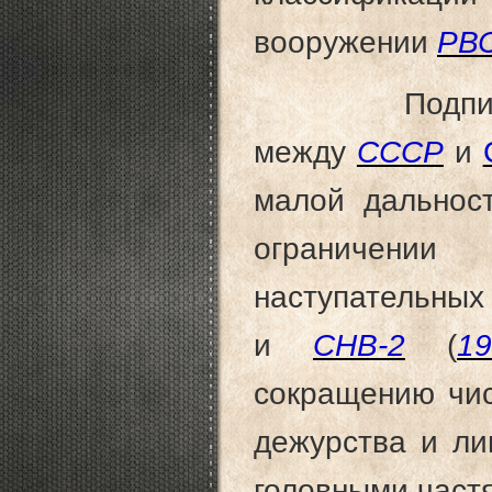
вооружении
РВ
Подпис
между
СССР
и
малой дальност
ограничении 
наступатель
и
СНВ-2
(
19
сокращению чис
дежурства и ли
головными част