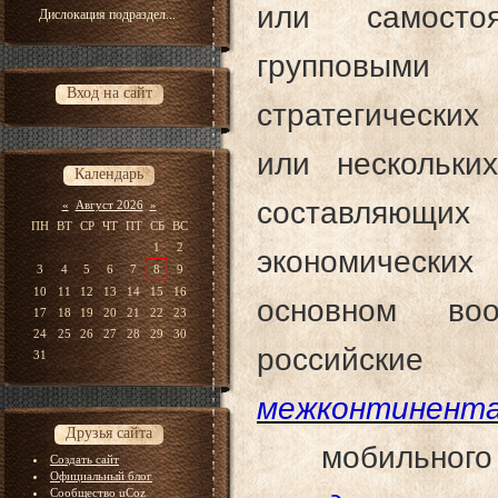
или самосто
Дислокация подраздел...
групповыми 
Вход на сайт
стратегических
или нескольки
Календарь
составляющи
«
Август 2026
»
ПН
ВТ
СР
ЧТ
ПТ
СБ
ВС
1
2
экономически
3
4
5
6
7
8
9
10
11
12
13
14
15
16
основном во
17
18
19
20
21
22
23
24
25
26
27
28
29
30
россий
31
межконтинент
Друзья сайта
мобильного
Создать сайт
Официальный блог
Сообщество uCoz