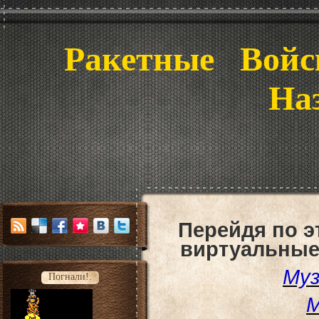
Ракетные Войс
На
Перейдя по 
виртуальные
Муз
Погнали!.
М