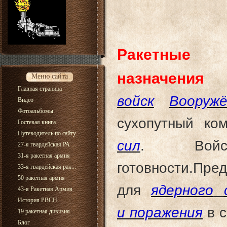
Ракетные 
назначения
Меню сайта
Главная страница
войск
Вооружё
Видео
Фотоальбомы
сухопутный ко
Гостевая книга
Путеводитель по сайту
сил
. Войс
27-я гвардейская РА ...
31-я ракетная армия
готовности.Пре
33-я гвардейская рак...
50 ракетная армия
для
ядерного
43-я Ракетная Армия
История РВСН
и
поражения
в 
19 ракетная дивизия
Блог