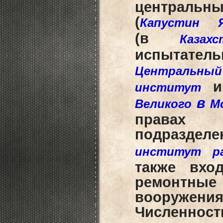
централь
(
Капустин 
(в
Казахс
испытател
Центральн
и
институт
в
Великого
М
права
подразделе
институт р
также вхо
ремонтны
вооруже
Численност