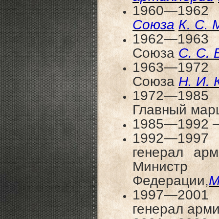
1960—1
Союза
К. С.
1962—19
Союза
С. С.
1963—19
Союза
Н. И.
1972—19
Главный мар
1985—1992 —
1992—199
генерал ар
Министр
Федерации,
М
1997—2001 
генерал арм