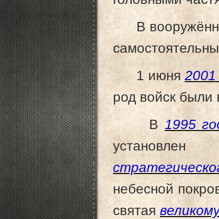
В вооружённых
самостоятельны
1 июня
2001
род войск были
В
1995 го
установле
стратегическо
небесной покро
святая
великом