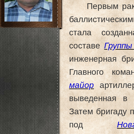
Первым рак
баллистически
стала созда
составе
Группы
инженерная бри
Главного ком
майор
артиллер
выведенная в
Затем бригаду 
под
Нов