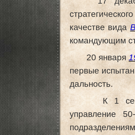
17 декаб
стратегическо
качестве вида
В
командующим ст
20 января
1
первые испытан
дальность.
К 1 сентябр
управление 50
подразделен