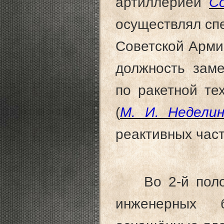
артиллерией
С
осуществлял сп
Советской Арми
должность зам
по ракетной те
(
М. И. Недели
реактивных част
Во 2-й полови
инженерных 