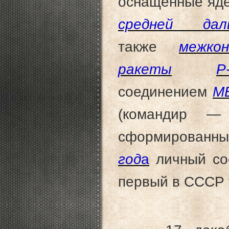
оснащённые яд
средней дал
также
межко
ракеты
Р
соединением
М
(командир — 
сформированны
год
а
личный сос
первый в СССР 