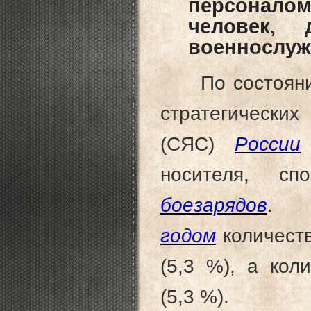
персоналом
человек,
военнослуж
По состояни
стратеги
(СЯС)
России
носителя, с
боезарядов
. 
годом
количеств
(5,3 %), а кол
(5,3 %).