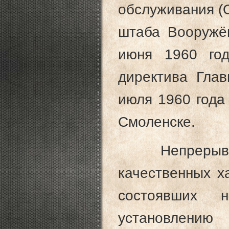
обслуживания (
штаба Вооружё
июня 1960 го
директива Глав
июля 1960 года
Смоленске.
Непрерывное
качественных х
состоявших н
уста