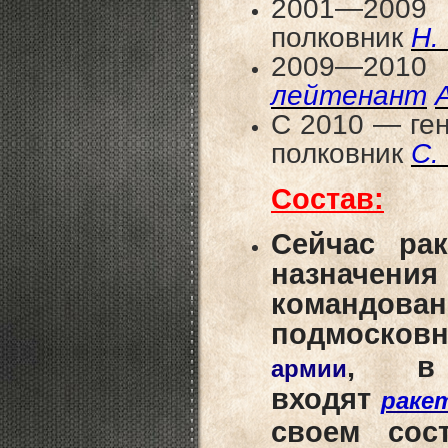
2001—
полковник
Н.
2009—
лейтенант
С 2010 — ген
полковник
С.
Состав:
Сейчас рак
назначения
командов
подмосковн
,
в
армии
входят
раке
своем сос