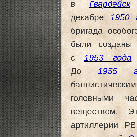
в
Гвардейск
К
декабре
1950 
бригада особог
были созданы 
с
1953 года
До
1955 г
баллистическим
головными ч
веществом. Э
артиллерии РВ