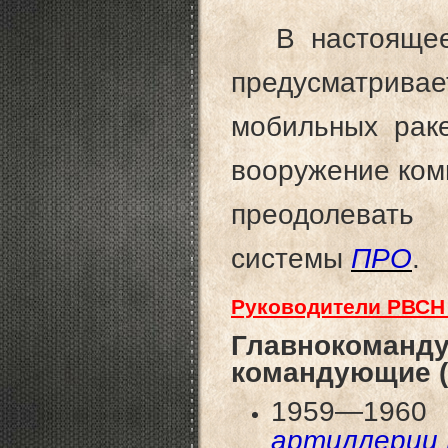
В настоящее 
предусматрива
мобильных раке
вооружение ко
преодолевать
системы
ПРО
.
Руководители РВСН
Главноком
командующие (с
1959—
артиллерии